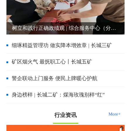
树立和践行正确政绩观 | 综合服务中心（分公司）：一把新房钥匙，一份安居暖意
细琢精益管理功 做实降本增效章 | 长城三矿
矿区烟火气 最抚职工心丨长城五矿
警企联动上门服务 便民上牌暖心护航
身边榜样 | 长城二矿：煤海玫瑰别样“红”
More+
行业资讯