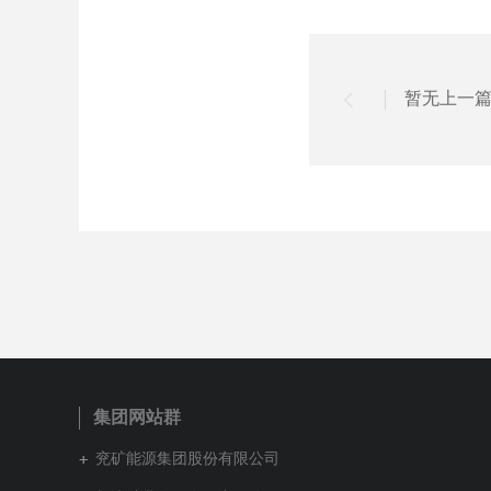
暂无上一
集团网站群
兖矿能源集团股份有限公司