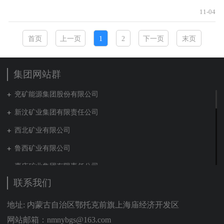
11-04
首页
上一页
1
2
下一页
末页
集团网站群
兖矿能源集团股份有限公司
新汶矿业集团有限责任公司
西北矿业有限公司
鲁西矿业有限公司
枣庄矿业集团有限责任公司
联系我们
兖矿新疆能化有限公司
山东泰山地勘集团
地址: 内蒙古自治区鄂托克前旗上海庙经济开发区
网站邮箱：nmnybgs@163.com
新能源集团有限公司